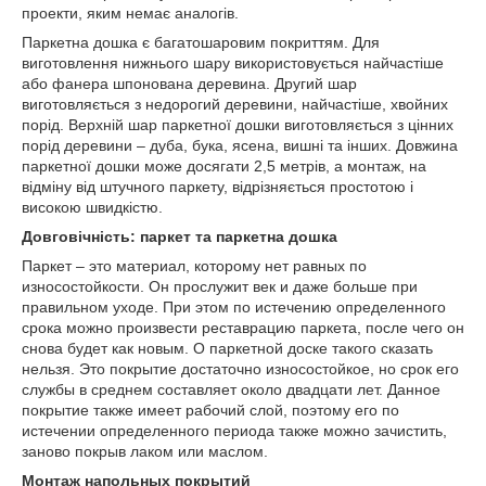
проекти, яким немає аналогів.
Паркетна дошка є багатошаровим покриттям. Для
виготовлення нижнього шару використовується найчастіше
або фанера шпонована деревина. Другий шар
виготовляється з недорогий деревини, найчастіше, хвойних
порід. Верхній шар паркетної дошки виготовляється з цінних
порід деревини – дуба, бука, ясена, вишні та інших. Довжина
паркетної дошки може досягати 2,5 метрів, а монтаж, на
відміну від штучного паркету, відрізняється простотою і
високою швидкістю.
Довговічність: паркет та паркетна дошка
Паркет – это материал, которому нет равных по
износостойкости. Он прослужит век и даже больше при
правильном уходе. При этом по истечению определенного
срока можно произвести реставрацию паркета, после чего он
снова будет как новым. О паркетной доске такого сказать
нельзя. Это покрытие достаточно износостойкое, но срок его
службы в среднем составляет около двадцати лет. Данное
покрытие также имеет рабочий слой, поэтому его по
истечении определенного периода также можно зачистить,
заново покрыв лаком или маслом.
Монтаж напольных покрытий