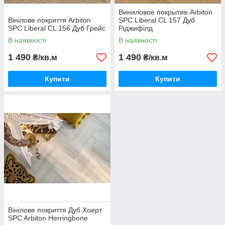
Виниловое покрытие Arbiton
Вінілове покриття Arbiton
SPC Liberal CL 157 Дуб
SPC Liberal CL 156 Дуб Грейс
Ріджифілд
В наявності
В наявності
1 490
1 490
₴/кв.м
₴/кв.м
Купити
Купити
Вінілове покриття Дуб Хоерт
SPC Arbiton Herringbone