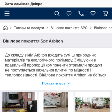
Хата ламіната Дніпро
Товари та послуги
Вінілове покриття SPC
Вінілове п
Вінілове покриття Spc Arbiton
До складу вініл Arbiton входить суміш природних
матеріалів та екологічного полімеру. Змішуючи в
правильній пропорції компоненти отримали продукт
не поступається кахельної плитки по міцності і
теплопровідності. Вінілове покриття Arbiton не боїться
води. Так що часта прибирання і вологі приміщення
Показати все
не страшні. Вінілові підлоги на основі SPC можна
укладати великими площами (до 400м2), без технічних
розривів.