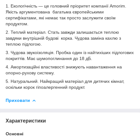
1. Екологічність — це головний пріоритет компанії Amorim.
Якість аргументована багатьма європейськими
сертифікатами, які немає так просто заслужити своїм
продуктом.
2. Теплий матеріал. Стать завжди залишається теплою
завдяки внутрішній будові корка. Чудова заміна кахлю з
теплою підлогою.
3. Чудова звукоізоляція. Пробка один із найтихіших підлогових
покриттів. Має шумопоглинання до 18 дБ.
4. Амортизаційні властивості знижують навантаження на
опорно-рухову систему.
5. Натуральний. Найкращий матеріал для дитячих кімнат,
оскільки корок гіпоалергенний продукт.
Приховати
Характеристики
Основні