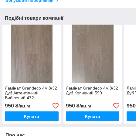
Всі умови повернення
Подібні товари компанії
Ламінат Grandeco 4V 8/32
Ламінат Grandeco 4V 8/32
Ламі
Дуб Автентичний
Дуб Копчений 599
Дуб 
Вибілений 472
950
950
950
₴/кв.м
₴/кв.м
Купити
Купити
Про нас