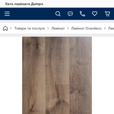
Хата ламіната Дніпро
Товари та послуги
Ламінат
Ламінат Grandeco
Лам