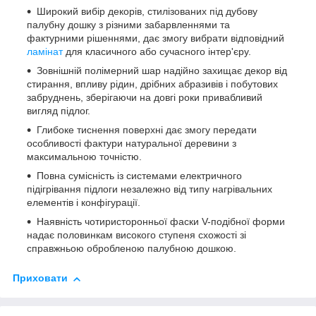
Широкий вибір декорів, стилізованих під дубову
палубну дошку з різними забарвленнями та
фактурними рішеннями, дає змогу вибрати відповідний
ламінат
для класичного або сучасного інтер'єру.
Зовнішній полімерний шар надійно захищає декор від
стирання, впливу рідин, дрібних абразивів і побутових
забруднень, зберігаючи на довгі роки привабливий
вигляд підлог.
Глибоке тиснення поверхні дає змогу передати
особливості фактури натуральної деревини з
максимальною точністю.
Повна сумісність із системами електричного
підігрівання підлоги незалежно від типу нагрівальних
елементів і конфігурації.
Наявність чотиристоронньої фаски V-подібної форми
надає половинкам високого ступеня схожості зі
справжньою обробленою палубною дошкою.
Приховати