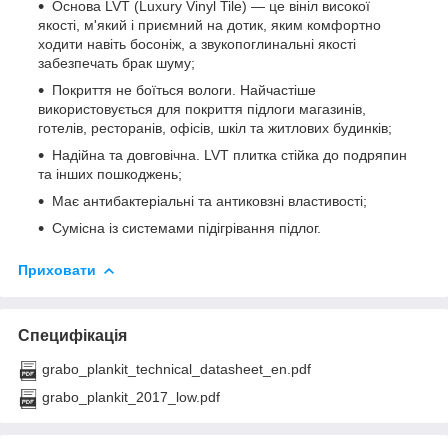
Основа LVT (Luxury Vinyl Tile) — це вініл високої
якості, м'який і приємний на дотик, яким комфортно
ходити навіть босоніж, а звукопоглинальні якості
забезпечать брак шуму;
Покриття не боїться вологи. Найчастіше
використовується для покриття підлоги магазинів,
готелів, ресторанів, офісів, шкіл та житлових будинків;
Надійна та довговічна. LVT плитка стійка до подряпин
та інших пошкоджень;
Має антибактеріальні та антиковзні властивості;
Сумісна із системами підігрівання підлог.
Приховати
Специфікація
grabo_plankit_technical_datasheet_en.pdf
grabo_plankit_2017_low.pdf