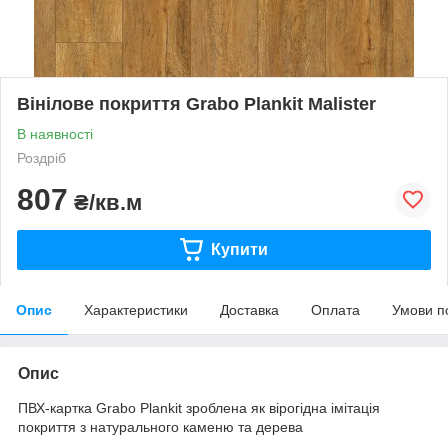
Вінілове покриття Grabo Plankit Malister
В наявності
Роздріб
807
₴/кв.м
Купити
Опис
Характеристики
Доставка
Оплата
Умови п
Опис
ПВХ-картка Grabo Plankit зроблена як вірогідна імітація
покриття з натурального каменю та дерева