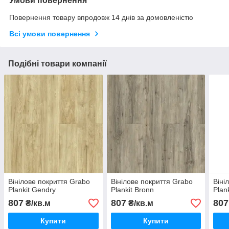
Умови повернення
Повернення товару впродовж 14 днів за домовленістю
Всі умови повернення
Подібні товари компанії
Вінілове покриття Grabo
Вінілове покриття Grabo
Віні
Plankit Gendry
Plankit Bronn
Plank
807
807
807
₴/кв.м
₴/кв.м
Купити
Купити