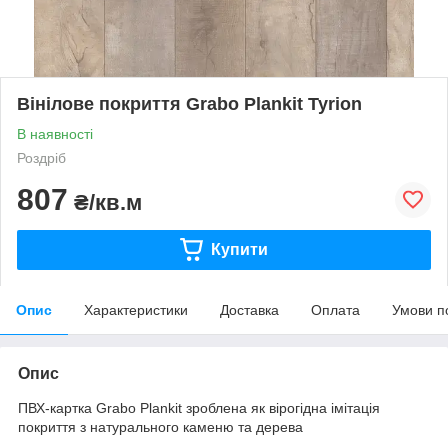
Вінілове покриття Grabo Plankit Tyrion
В наявності
Роздріб
807
₴/кв.м
Купити
Опис
Характеристики
Доставка
Оплата
Умови п
Опис
ПВХ-картка Grabo Plankit зроблена як вірогідна імітація
покриття з натурального каменю та дерева