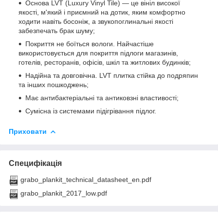
Основа LVT (Luxury Vinyl Tile) — це вініл високої
якості, м'який і приємний на дотик, яким комфортно
ходити навіть босоніж, а звукопоглинальні якості
забезпечать брак шуму;
Покриття не боїться вологи. Найчастіше
використовується для покриття підлоги магазинів,
готелів, ресторанів, офісів, шкіл та житлових будинків;
Надійна та довговічна. LVT плитка стійка до подряпин
та інших пошкоджень;
Має антибактеріальні та антиковзні властивості;
Сумісна із системами підігрівання підлог.
Приховати
Специфікація
grabo_plankit_technical_datasheet_en.pdf
grabo_plankit_2017_low.pdf