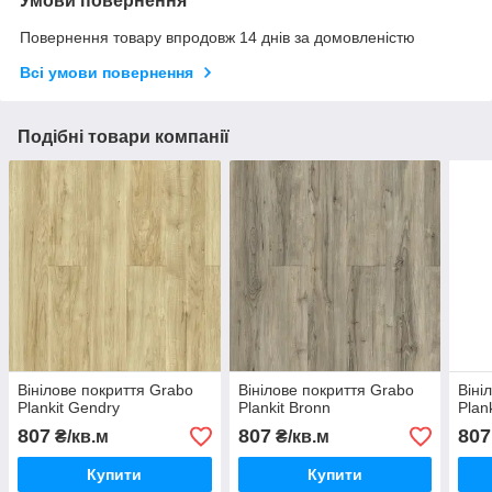
Умови повернення
Повернення товару впродовж 14 днів за домовленістю
Всі умови повернення
Подібні товари компанії
Вінілове покриття Grabo
Вінілове покриття Grabo
Віні
Plankit Gendry
Plankit Bronn
Plank
807
807
807
₴/кв.м
₴/кв.м
Купити
Купити