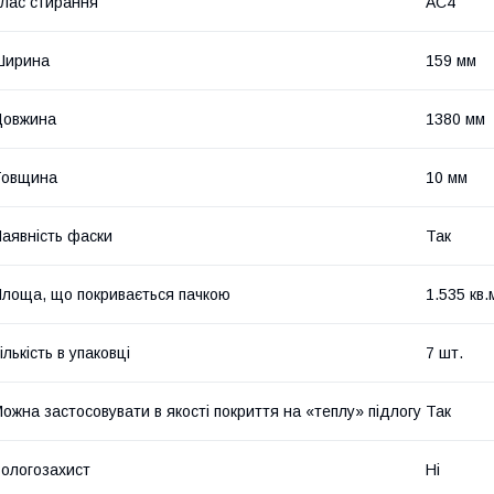
лас стирання
АС4
Ширина
159 мм
Довжина
1380 мм
Товщина
10 мм
аявність фаски
Так
лоща, що покривається пачкою
1.535 кв.
ількість в упаковці
7 шт.
ожна застосовувати в якості покриття на «теплу» підлогу
Так
ологозахист
Ні