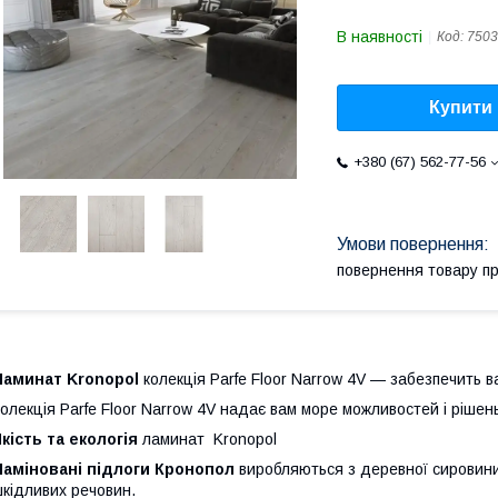
В наявності
Код:
7503
Купити
+380 (67) 562-77-56
повернення товару п
Ламинат Kronopol
колекція Parfe Floor Narrow 4V — забезпечить ва
олекція Parfe Floor Narrow 4V надає вам море можливостей і рішен
кість та екологія
ламинат Kronopol
Ламіновані підлоги Кронопол
виробляються з деревної сировини 
кідливих речовин.