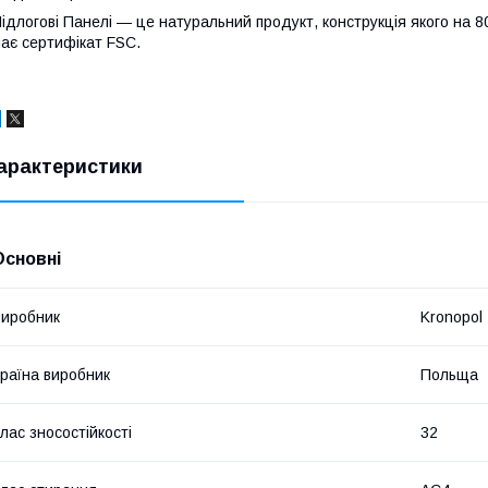
ідлогові Панелі — це натуральний продукт, конструкція якого на 8
ає сертифікат FSC.
арактеристики
Основні
иробник
Kronopol
раїна виробник
Польща
лас зносостійкості
32