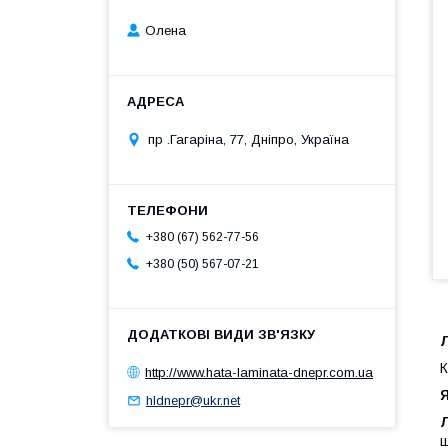
Олена
пр .Гагаріна, 77, Дніпро, Україна
+380 (67) 562-77-56
+380 (50) 567-07-21
К
http://www.hata-laminata-dnepr.com.ua
Я
hldnepr@ukr.net
ш