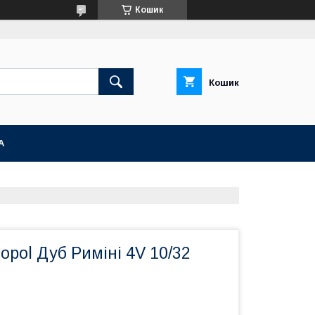
Кошик
Кошик
А
opol Дуб Риміні 4V 10/32