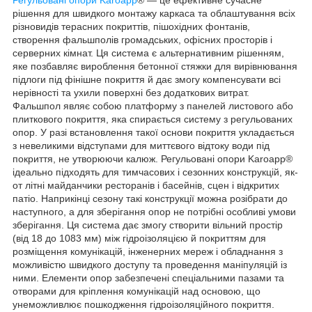
рішення для швидкого монтажу каркаса та облаштування всіх
різновидів терасних покриттів, пішохідних фонтанів,
створення фальшполів громадських, офісних просторів і
серверних кімнат. Ця система є альтернативним рішенням,
яке позбавляє вироблення бетонної стяжки для вирівнювання
підлоги під фінішне покриття й дає змогу компенсувати всі
нерівності та ухили поверхні без додаткових витрат.
Фальшпол являє собою платформу з панелей листового або
плиткового покриття, яка спирається систему з регульованих
опор. У разі встановлення такої основи покриття укладається
з невеликими відступами для миттєвого відтоку води під
покриття, не утворюючи калюж. Регульовані опори Karoapp®
ідеально підходять для тимчасових і сезонних конструкцій, як-
от літні майданчики ресторанів і басейнів, сцен і відкритих
патіо. Наприкінці сезону такі конструкції можна розібрати до
наступного, а для зберігання опор не потрібні особливі умови
зберігання. Ця система дає змогу створити вільний простір
(від 18 до 1083 мм) між гідроізоляцією й покриттям для
розміщення комунікацій, інженерних мереж і обладнання з
можливістю швидкого доступу та проведення маніпуляцій із
ними. Елементи опор забезпечені спеціальними пазами та
отворами для кріплення комунікацій над основою, що
унеможливлює пошкодження гідроізоляційного покриття.