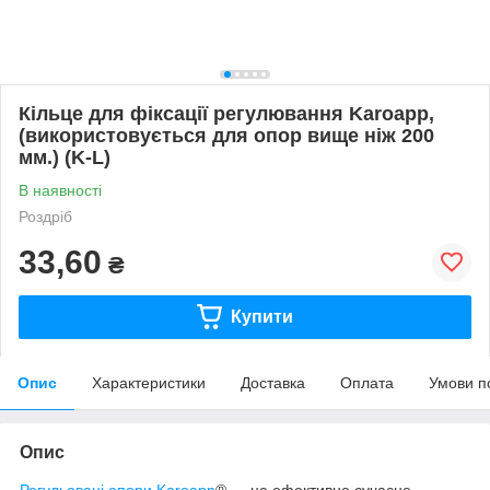
Кільце для фіксації регулювання Karoapp,
(використовується для опор вище ніж 200
мм.) (K-L)
В наявності
Роздріб
33,60
₴
Купити
Опис
Характеристики
Доставка
Оплата
Умови п
Опис
Регульовані опори Karoapp
® — це ефективне сучасне