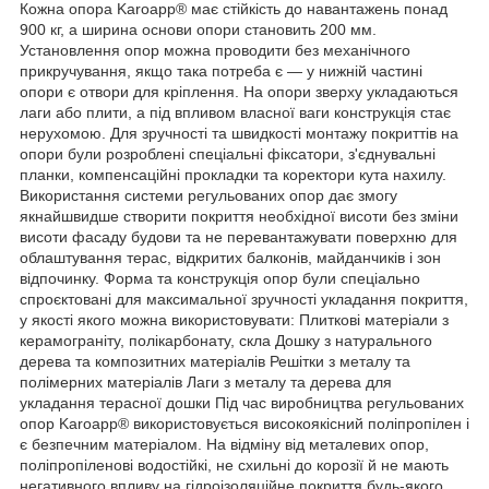
Кожна опора Karoapp® має стійкість до навантажень понад
900 кг, а ширина основи опори становить 200 мм.
Установлення опор можна проводити без механічного
прикручування, якщо така потреба є — у нижній частині
опори є отвори для кріплення. На опори зверху укладаються
лаги або плити, а під впливом власної ваги конструкція стає
нерухомою. Для зручності та швидкості монтажу покриттів на
опори були розроблені спеціальні фіксатори, з'єднувальні
планки, компенсаційні прокладки та коректори кута нахилу.
Використання системи регульованих опор дає змогу
якнайшвидше створити покриття необхідної висоти без зміни
висоти фасаду будови та не перевантажувати поверхню для
облаштування терас, відкритих балконів, майданчиків і зон
відпочинку. Форма та конструкція опор були спеціально
спроєктовані для максимальної зручності укладання покриття,
у якості якого можна використовувати: Плиткові матеріали з
керамограніту, полікарбонату, скла Дошку з натурального
дерева та композитних матеріалів Решітки з металу та
полімерних матеріалів Лаги з металу та дерева для
укладання терасної дошки Під час виробництва регульованих
опор Karoapp® використовується високоякісний поліпропілен і
є безпечним матеріалом. На відміну від металевих опор,
поліпропіленові водостійкі, не схильні до корозії й не мають
негативного впливу на гідроізоляційне покриття будь-якого