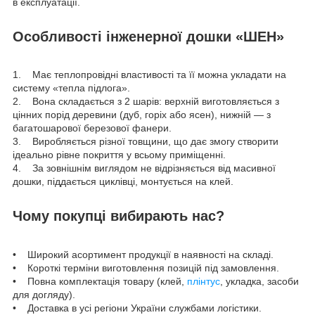
в експлуатації.
Особливості інженерної дошки «ШЕН»
1. Має теплопровідні властивості та її можна укладати на
систему «тепла підлога».
2. Вона складається з 2 шарів: верхній виготовляється з
цінних порід деревини (дуб, горіх або ясен), нижній — з
багатошарової березової фанери.
3. Виробляється різної товщини, що дає змогу створити
ідеально рівне покриття у всьому приміщенні.
4. За зовнішнім виглядом не відрізняється від масивної
дошки, піддається циклівці, монтується на клей.
Чому покупці вибирають нас?
• Широкий асортимент продукції в наявності на складі.
• Короткі терміни виготовлення позицій під замовлення.
• Повна комплектація товару (клей,
плінтус
, укладка, засоби
для догляду).
• Доставка в усі регіони України службами логістики.