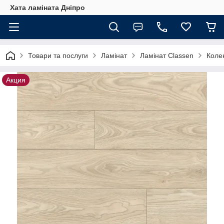
Хата ламіната Дніпро
Товари та послуги
Ламінат
Ламінат Classen
Колек
Акция