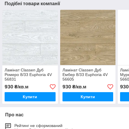
Подібні товари компанії
Ламінат Classen Дуб
Ламінат Classen Дуб
Ламі
Ромеро 8/33 Euphoria 4V
Ембер 8/33 Euphoria 4V
Муре
56831
56605
566
930
930
930
₴/кв.м
₴/кв.м
Купити
Купити
Про нас
Рейтинг не сформований