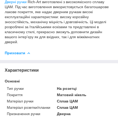
Дверні ручки
Rich-Art виготовлені з високоякісного сплаву
ЦАМ. Під час виготовлення використовується багатошарове
лакове покриття, яке надає дверним ручкам високі
експлуатаційні характеристики: високу корозійну
зносостійкість, механічну міцність і довговічність. Ці моделі
розроблені за Італійськими ескізами та представлені в
класичному стилі, прекрасно зможуть доповнити дизайн
вашого інтер'єру як для вхідних, так і для міжкімнатних
дверей.
Приховати
Характеристики
Основні
Тип ручки
На розетці
Покриття
Матовий нікель
Матеріал ручки
Сплав ЦАМ
Матеріал розетки/планки
Сплав ЦАМ
Призначення ручки
Дверна