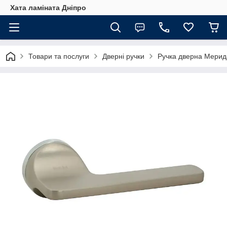
Хата ламіната Дніпро
Товари та послуги
Дверні ручки
Ручка дверна Мерида