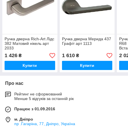
Ручка дверна Rich-Art Лідс
Ручка дверна Мерида 437
Ручк
382 Матовий нікель арт
Графіт арт 1113
R68
2033
Вста
арт 
1 426
1 610
2 0
₴
₴
Купити
Купити
Про нас
Рейтинг не сформований
Менше 5 відгуків за останній рік
Працює з 01.09.2016
м. Дніпро
пр .Гагаріна, 77, Дніпро, Україна