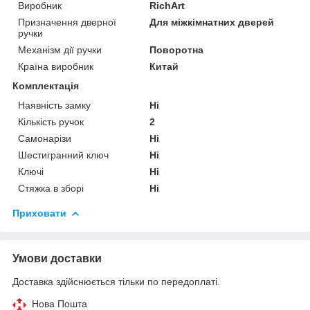
Виробник
RichArt
Призначення дверної
Для міжкімнатних дверей
ручки
Механізм дії ручки
Поворотна
Країна виробник
Китай
Комплектація
Наявність замку
Ні
Кількість ручок
2
Самонарізи
Ні
Шестигранний ключ
Ні
Ключі
Ні
Стяжка в зборі
Ні
Приховати
Умови доставки
Доставка здійснюється тільки по передоплаті.
Нова Пошта