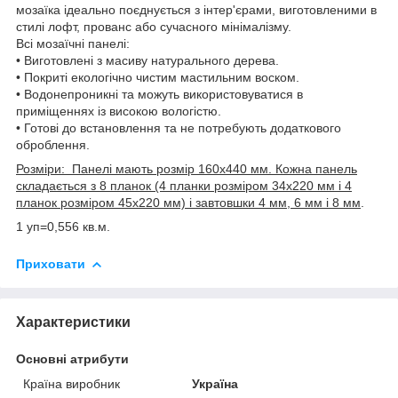
мозаїка ідеально поєднується з інтер'єрами, виготовленими в
стилі лофт, прованс або сучасного мінімалізму.
Всі мозаїчні панелі:
• Виготовлені з масиву натурального дерева.
• Покриті екологічно чистим мастильним воском.
• Водонепроникні та можуть використовуватися в
приміщеннях із високою вологістю.
• Готові до встановлення та не потребують додаткового
оброблення.
Розміри: Панелі мають розмір 160х440 мм. Кожна панель
складається з 8 планок (4 планки розміром 34х220 мм і 4
планок розміром 45х220 мм) і завтовшки 4 мм, 6 мм і 8 мм
.
1 уп=0,556 кв.м.
Приховати
Характеристики
Основні атрибути
Країна виробник
Україна