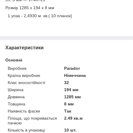
Розмір 1285 х 194 х 8 мм
1 упак - 2,4930 м. кв.( 10 планок)
Характеристики
Основні
Виробник
Parador
Країна виробник
Німеччина
Клас зносостійкості
32
Ширина
194 мм
Довжина
1285 мм
Товщина
8 мм
Наявність фаски
Так
Площа, що покривається
2.49 кв.м
пачкою
Кількість в упаковці
10 шт.