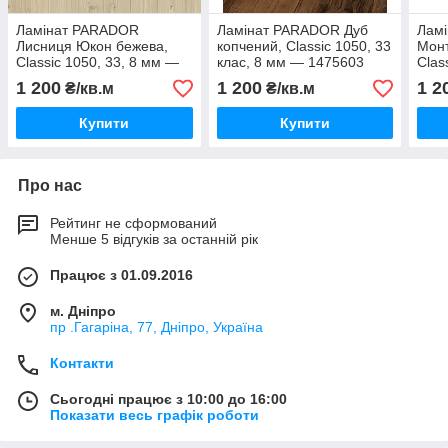
Ламінат PARADOR
Ламінат PARADOR Дуб
Лам
Лисниця Юкон бежева,
копчений, Classic 1050, 33
Монт
Classic 1050, 33, 8 мм —
клас, 8 мм — 1475603
Clas
1748722
174
1 200
1 200
1 2
₴/кв.м
₴/кв.м
Купити
Купити
Про нас
Рейтинг не сформований
Менше 5 відгуків за останній рік
Працює з 01.09.2016
м. Дніпро
пр .Гагаріна, 77, Дніпро, Україна
Контакти
Сьогодні працює з 10:00 до 16:00
Показати весь графік роботи