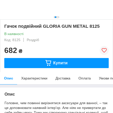
Гачок подвійний GLORIA GUN METAL 8125
В наявності
Код: 8125
Роздріб
682
₴
Купити
Опис
Характеристики
Доставка
Оплата
Умови п
Опис
Головне, чим повинні вирізнятися аксесуари для ванної, – так
це доповнювати наявний інтер'єр. Але ніяк не привертати до
себе зайву увагу. Тому ми створюємо спеціальні колекції, щоб