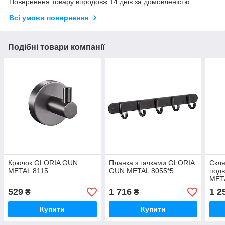
Повернення товару впродовж 14 днів за домовленістю
Всі умови повернення
Подібні товари компанії
Крючок GLORIA GUN
Планка з гачками GLORIA
Скля
METAL 8115
GUN METAL 8055*5
под
MET
529
1 716
1 2
₴
₴
Купити
Купити