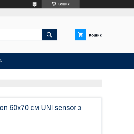
Кошик
Кошик
А
n 60x70 см UNI sensor з