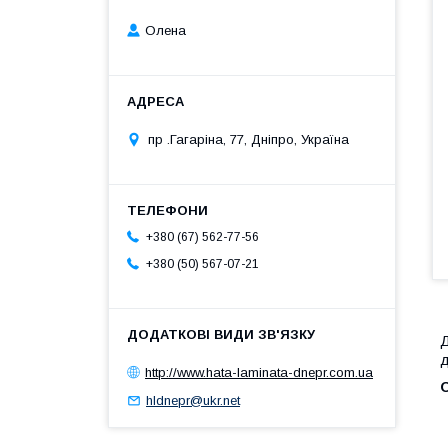
Олена
пр .Гагаріна, 77, Дніпро, Україна
+380 (67) 562-77-56
+380 (50) 567-07-21
Д
д
http://www.hata-laminata-dnepr.com.ua
О
hldnepr@ukr.net