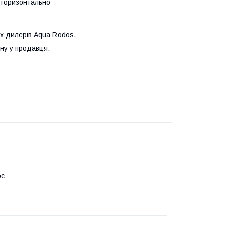
і горизонтально
х дилерів Aqua Rodos.
ну у продавця.
ос