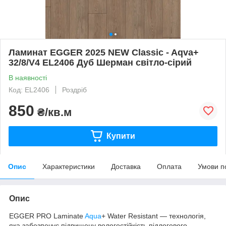
Ламинат EGGER 2025 NEW Classic - Aqva+
32/8/V4 EL2406 Дуб Шерман світло-сірий
В наявності
Код: EL2406
Роздріб
850
₴/кв.м
Купити
Опис
Характеристики
Доставка
Оплата
Умови п
Опис
EGGER PRO Laminate
Aqua
+ Water Resistant — технологія,
яка забезпечує підвищену вологостійкість підлогового