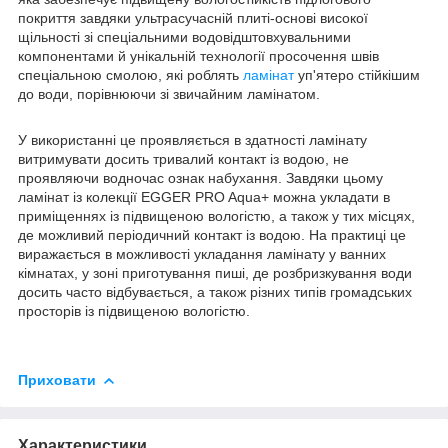
покриття завдяки ультрасучасній плиті-основі високої
щільності зі спеціальними водовідштовхувальними
компонентами й унікальній технології просочення швів
спеціальною смолою, які роблять
ламінат
уп'ятеро стійкішим
до води, порівнюючи зі звичайним ламінатом.
У використанні це проявляється в здатності ламінату
витримувати досить тривалий контакт із водою, не
проявляючи водночас ознак набухання. Завдяки цьому
ламінат із колекції EGGER PRO Aqua+ можна укладати в
приміщеннях із підвищеною вологістю, а також у тих місцях,
де можливий періодичний контакт із водою. На практиці це
виражається в можливості укладання ламінату у ванних
кімнатах, у зоні приготування пиші, де розбризкування води
досить часто відбувається, а також різних типів громадських
просторів із підвищеною вологістю.
Приховати
Характеристики