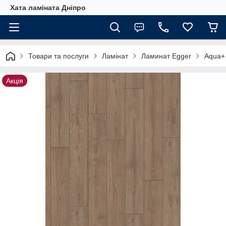
Хата ламіната Дніпро
Товари та послуги
Ламінат
Ламинат Egger
Aqua+
Акція