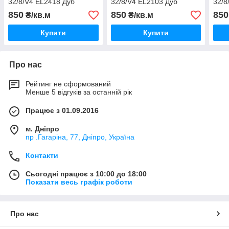
32/8/V4 EL2418 Дуб
32/8/V4 EL2103 Дуб
32/8
Мелба коричневий
Даннінгтон темний
світ
850
850
850
₴/кв.м
₴/кв.м
Купити
Купити
Про нас
Рейтинг не сформований
Менше 5 відгуків за останній рік
Працює з 01.09.2016
м. Дніпро
пр .Гагаріна, 77, Дніпро, Україна
Контакти
Сьогодні працює з 10:00 до 18:00
Показати весь графік роботи
Про нас