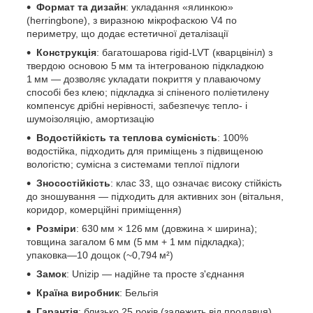
Формат та дизайн
: укладання «ялинкою»
(herringbone), з виразною мікрофаскою V4 по
периметру, що додає естетичної деталізації
Конструкція
: багатошарова rigid‑LVT (кварцвініл) з
твердою основою 5 мм та інтегрованою підкладкою
1 мм — дозволяє укладати покриття у плаваючому
способі без клею; підкладка зі спіненого поліетилену
компенсує дрібні нерівності, забезпечує тепло- і
шумоізоляцію, амортизацію
Водостійкість та теплова сумісність
: 100%
водостійка, підходить для приміщень з підвищеною
вологістю; сумісна з системами теплої підлоги
Зносостійкість
: клас 33, що означає високу стійкість
до зношування — підходить для активних зон (вітальня,
коридор, комерційні приміщення)
Розміри
: 630 мм × 126 мм (довжина × ширина);
товщина загалом 6 мм (5 мм + 1 мм підкладка);
упаковка—10 дощок (~0,794 м²)
Замок
: Unizip — надійне та просте з'єднання
Країна виробник
: Бельгія
Гарантія
: близько 25 років (залежить від продавця)