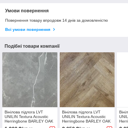
Умови повернення
Повернення товару впродовж 14 днів за домовленістю
Всі умови повернення
Подібні товари компанії
Вінілова підлога LVT
Вінілова підлога LVT
Віні
UNILIN Textura Acoustic
UNILIN Textura Acoustic
UNIL
Herringbone BARLEY OAK
Herringbone BARLEY OAK
Her
84227
84227
842