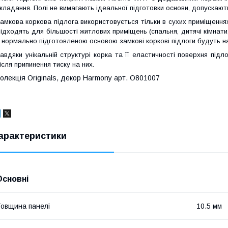
кладання. Полі не вимагають ідеальної підготовки основи, допускают
амкова коркова підлога використовується тільки в сухих приміщеннях
ідходять для більшості житлових приміщень (спальня, дитячі кімнати
 нормально підготовленою основою замкові коркові підлоги будуть на
авдяки унікальній структурі корка та її еластичності поверхня під
ісля припинення тиску на них.
олекція Originals, декор Harmony арт. O801007
арактеристики
Основні
овщина панелі
10.5 мм