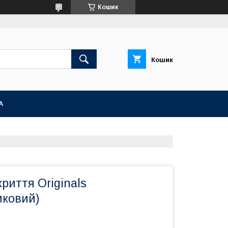
Кошик
Кошик
А
риття Originals
мковий)