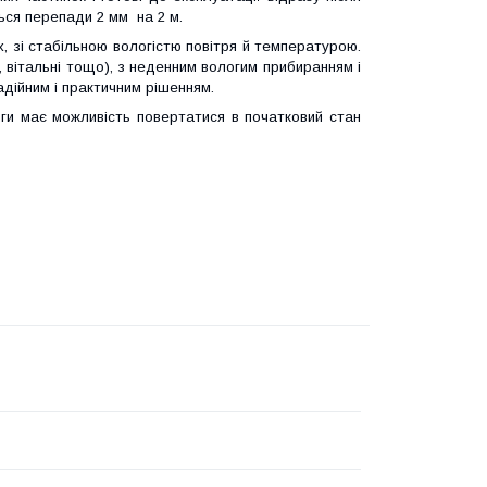
ься перепади 2 мм на 2 м.
, зі стабільною вологістю повітря й температурою.
, вітальні тощо), з неденним вологим прибиранням і
дійним і практичним рішенням.
логи має можливість повертатися в початковий стан