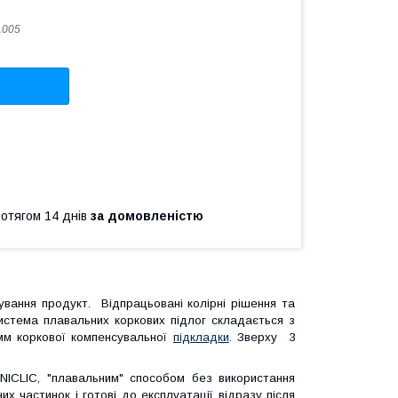
1005
ротягом 14 днів
за домовленістю
вання продукт. Відпрацьовані колірні рішення та
истема плавальних коркових підлог складається з
 мм коркової компенсувальної
підкладки
. Зверху 3
NICLIC, "плавальним" способом без використання
х частинок і готові до експлуатації відразу після