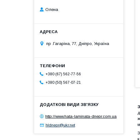
Олена
пр .Гагаріна, 77, Дніпро, Україна
+380 (67) 562-77-56
+380 (50) 567-07-21
З
д
http://www.hata-laminata-dnepr.com.ua
ж
м
hldnepr@ukr.net
З
к