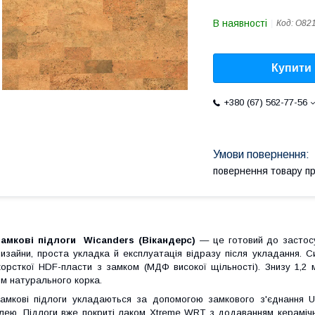
В наявності
Код:
O82
Купити
+380 (67) 562-77-56
повернення товару п
амкові підлоги Wicanders (Вікандерс
)
— це готовий до застосу
изайни, проста укладка й експлуатація відразу після укладання.
С
орсткої HDF-пласти з замком (МДФ високої щільності). Знизу 1,2
м натурального корка.
амкові підлоги укладаються за допомогою замкового з'єднання U
лею. Підлоги вже покриті лаком
Xtreme
WRT
з додаванням керамічни