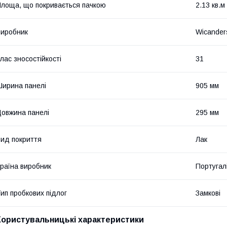
лоща, що покривається пачкою
2.13 кв.м
иробник
Wicander
лас зносостійкості
31
ирина панелі
905 мм
овжина панелі
295 мм
ид покриття
Лак
раїна виробник
Португал
ип пробкових підлог
Замкові
Користувальницькі характеристики