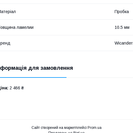
атеріал
Пробка
Товщина ламелии
10.5 мм
Бренд
Wicander
нформація для замовлення
іна:
2 466 ₴
Сайт створений на маркетплейсі
Prom.ua
Продавець на Bigl.ua