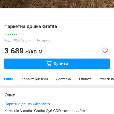
Паркетна дошка Grafite
В наявності
Код: RW04256F
Роздріб
3 689
₴/кв.м
Купити
Опис
Характеристики
Доставка
Оплата
Умови п
Опис
Паркетна дошка Wicanders
Колекція Victoria Grafite Дуб CDD зістарений/олія