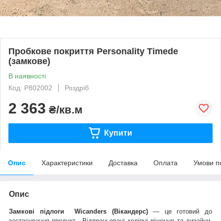
Пробкове покриття Personality Timede
(замкове)
В наявності
Код: P802002
Роздріб
2 363
₴/кв.м
Купити
Опис
Характеристики
Доставка
Оплата
Умови п
Опис
Замкові підлоги Wicanders (Вікандерс
)
— це готовий до
застосування продукт. Відпрацьовані колірні рішення та дизайни,