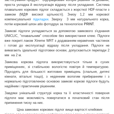
проста укладка й експлуатація відразу після укладання.
Система
плавальних коркових підлог складається з жорсткої HDF-пласти з
замком (МДФ високої щільності). Знизу 1,2 мм коркової
компенсувальної
підкладки
. Зверху 3 мм натурального корка,
потім корковий шпон або фотодрук за технологією
PRINT
.
Замкові підлоги укладаються за допомогою замкового з'єднання
UNICLIC, "плавальним" способом без використання клею. Підлоги
вже покриті лаком
Xtreme
WRT
з додаванням керамічних частинок
і готові до експлуатації відразу після укладання. Підлоги не
вимагають ідеальної підготовки основи, допускаються перепади 2
мм на 2 м.
Замкова коркова підлога використовується тільки в сухих
приміщеннях, зі стабільною вологістю повітря й температурою.
Підходять для більшості житлових приміщень (спальня, дитячі
кімнати, вітальні тощо), з неденним вологим прибиранням і з
нормально підготовленою основою замкові коркові підлоги будуть
надійним і практичним рішенням.
Завдяки унікальній структурі корка та її еластичності поверхня
підлоги має можливість повертатися в початковий стан після
припинення тиску на них.
Ціна замкових коркових підлог вище вартості клейових