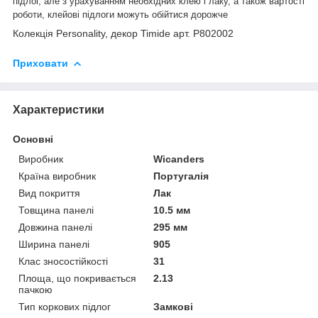
підлог, але з урахуванням необхідних клею і лаку, а також вартості
роботи, клейові підлоги можуть обійтися дорожче
Колекція Personality, декор Timide арт. P802002
Приховати
Характеристики
Основні
Виробник
Wicanders
Країна виробник
Португалія
Вид покриття
Лак
Товщина панелі
10.5 мм
Довжина панелі
295 мм
Ширина панелі
905
Клас зносостійкості
31
Площа, що покривається
2.13
пачкою
Тип коркових підлог
Замкові