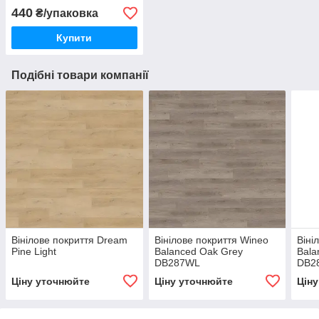
440
₴/упаковка
Купити
Подібні товари компанії
Вінілове покриття Dream
Вінілове покриття Wineo
Віні
Pine Light
Balanced Oak Grey
Bala
DB287WL
DB2
Ціну уточнюйте
Ціну уточнюйте
Цін