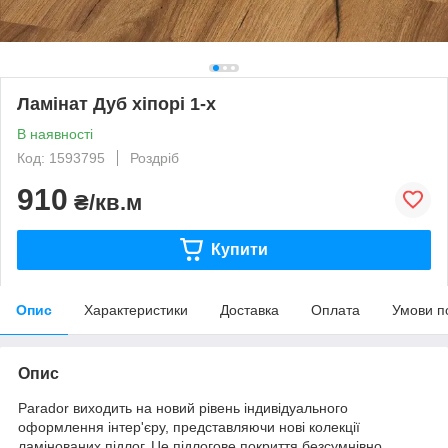
Ламінат Дуб хіпорі 1-х
В наявності
Код: 1593795
Роздріб
910
₴/кв.м
Купити
Опис
Характеристики
Доставка
Оплата
Умови п
Опис
Parador виходить на новий рівень індивідуального
оформлення інтер'єру, представляючи нові колекції
ламінованих підлог. Це підлогове покриття безсумнівно