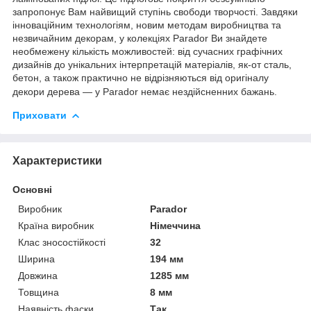
запропонує Вам найвищий ступінь свободи творчості. Завдяки
інноваційним технологіям, новим методам виробництва та
незвичайним декорам, у колекціях Parador Ви знайдете
необмежену кількість можливостей: від сучасних графічних
дизайнів до унікальних інтерпретацій матеріалів, як-от сталь,
бетон, а також практично не відрізняються від оригіналу
декори дерева — у Parador немає нездійсненних бажань.
Приховати
Характеристики
Основні
Виробник
Parador
Країна виробник
Німеччина
Клас зносостійкості
32
Ширина
194 мм
Довжина
1285 мм
Товщина
8 мм
Наявність фаски
Так