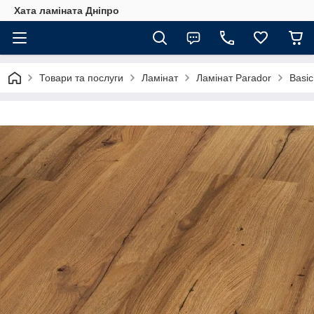
Хата ламіната Дніпро
Товари та послуги
Ламінат
Ламінат Parador
Basic