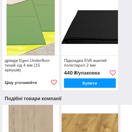
дріждж Egen Underfloor
Підкладка EVA зшитий
тихий хід 4 мм (15
полістирол 2 мм
аркушів)
440
₴/упаковка
Ціну уточнюйте
Купити
Подібні товари компанії