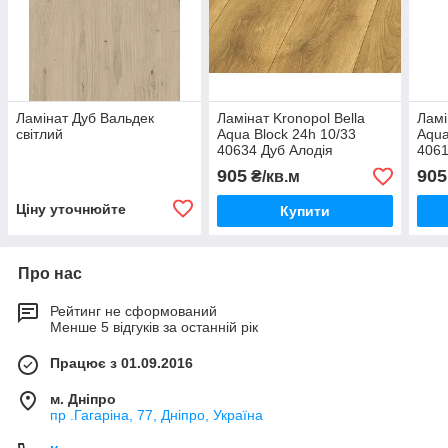
Ламінат Дуб Вальдек
Ламінат Kronopol Bella
Ламі
світлий
Aqua Block 24h 10/33
Aqua
40634 Дуб Алодія
4061
905
905
₴/кв.м
Ціну уточнюйте
Купити
Про нас
Рейтинг не сформований
Менше 5 відгуків за останній рік
Працює з 01.09.2016
м. Дніпро
пр .Гагаріна, 77, Дніпро, Україна