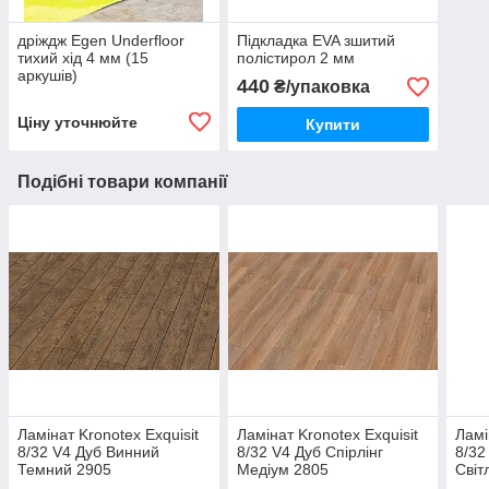
дріждж Egen Underfloor
Підкладка EVA зшитий
тихий хід 4 мм (15
полістирол 2 мм
аркушів)
440
₴/упаковка
Ціну уточнюйте
Купити
Подібні товари компанії
Ламінат Kronotex Exquisit
Ламінат Kronotex Exquisit
Ламі
8/32 V4 Дуб Винний
8/32 V4 Дуб Спірлінг
8/32
Темний 2905
Медіум 2805
Світ