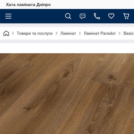
Хата ламіната Дніпро
Товари та послуги
Ламінат
Ламінат Parador
Basic