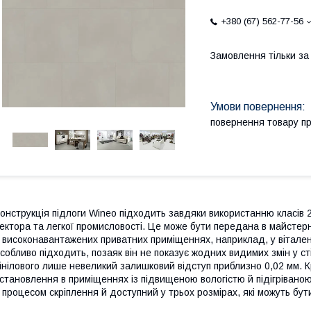
+380 (67) 562-77-56
Замовлення тільки з
повернення товару п
онструкція підлоги Wineo підходить завдяки використанню класів 
ектора та легкої промисловості. Це може бути передана в майстернях
 високонавантажених приватних приміщеннях, наприклад, у вітале
собливо підходить, позаяк він не показує жодних видимих змін у ст
інілового лише невеликий залишковий відступ приблизно 0,02 мм. К
становлення в приміщеннях із підвищеною вологістю й підігрівано
 процесом скріплення й доступний у трьох розмірах, які можуть бут