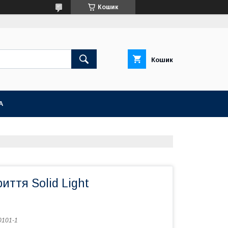
Кошик
Кошик
А
иття Solid Light
101-1