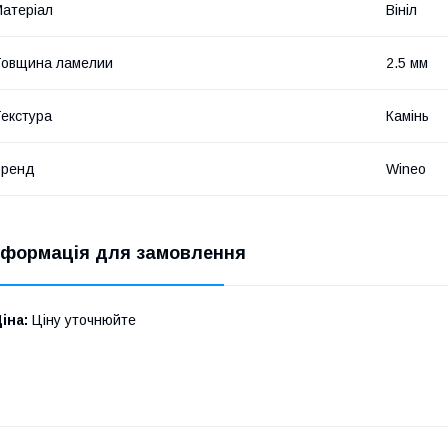
атеріал
Вініл
Товщина ламелии
2.5 мм
екстура
Камінь
Бренд
Wineo
нформація для замовлення
іна:
Ціну уточнюйте