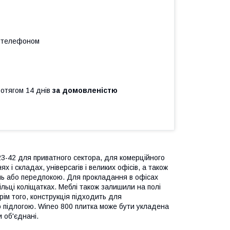
а телефоном
ротягом 14 днів
за домовленістю
23-42 для приватного сектора, для комерційного
 і складах, універсагів і великих офісів, а також
нь або передпокою. Для прокладання в офісах
ільці коліщатках. Меблі також залишили на полі
рім того, конструкція підходить для
ю підлогою. Wineo 800 плитка може бути укладена
и об'єднані.