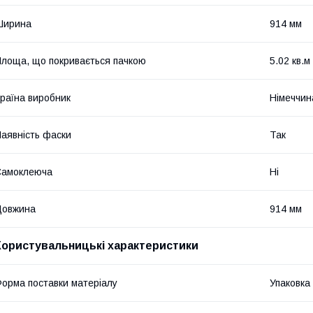
Ширина
914 мм
лоща, що покривається пачкою
5.02 кв.м
раїна виробник
Німеччин
аявність фаски
Так
Самоклеюча
Ні
Довжина
914 мм
Користувальницькі характеристики
орма поставки матеріалу
Упаковка