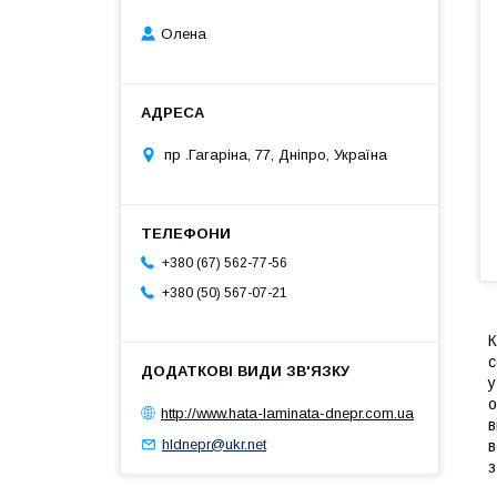
Олена
пр .Гагаріна, 77, Дніпро, Україна
+380 (67) 562-77-56
+380 (50) 567-07-21
К
с
у
о
http://www.hata-laminata-dnepr.com.ua
в
hldnepr@ukr.net
в
з