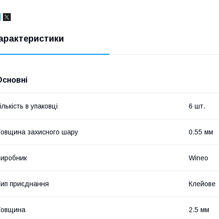
арактеристики
Основні
ількість в упаковці
6 шт.
овщина захисного шару
0.55 мм
иробник
Wineo
ип приєднання
Клейове
Товщина
2.5 мм