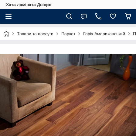
Хата ламіната Дніпро
Товари та послуги
Паркет
Горіх Американський
П