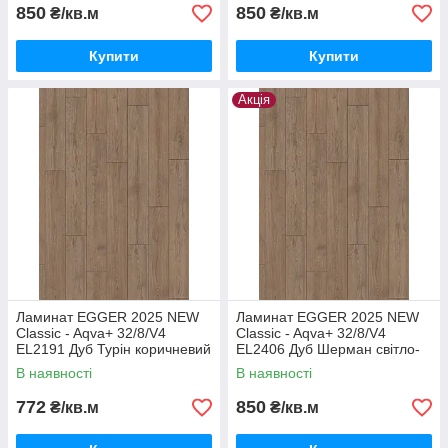
850
850
₴/кв.м
₴/кв.м
Купити
Купити
Акція
Ламинат EGGER 2025 NEW
Ламинат EGGER 2025 NEW
Classic - Aqva+ 32/8/V4
Classic - Aqva+ 32/8/V4
EL2191 Дуб Турін коричневий
EL2406 Дуб Шерман світло-
сірий
В наявності
В наявності
772
850
₴/кв.м
₴/кв.м