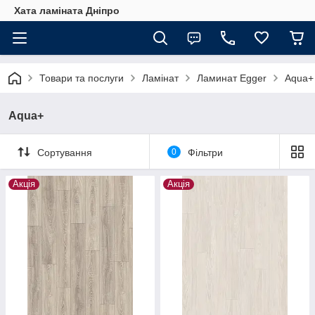
Хата ламіната Дніпро
Товари та послуги
Ламінат
Ламинат Egger
Aqua+
Aqua+
Сортування
0
Фільтри
Акція
Акція